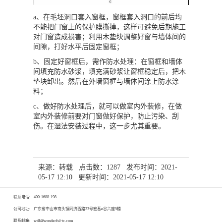
a、在毛坯洞口套入窗框，窗框套入洞口的前后均
不能把门窗上的保护膜撕掉，这样可避免后期施工
对门窗造成损害；利用木垫块调整好窗与墙体间的
间隙，打好水平后固定窗框；
b、固定好窗框后，需作防水处理：在窗框和墙体
间填充防水砂浆，填充满砂浆让窗框稳定后，把木
垫块卸出。然后在外墙窗框与墙体间涂上防水涂
料；
c、做好防水处理后，就可以做室内外装修，在做
室内外装修前要对门窗做好保护，防止污染、刮
伤。在湿法安装过程中，这一步尤其重要。
来源：转载 点击数：1287 发布时间：2021-
05-17 12:10 更新时间：2021-05-17 12:10
联系电话:
400-1688-198
公司地址:
广东省中山市南头镇同济西路23号宏基e谷六座5楼
联系邮箱:
wdf@wonderful-tc.com