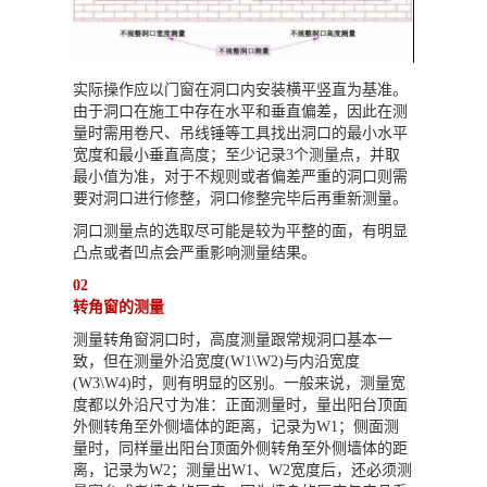
实际操作应以门窗在洞口内安装横平竖直为基准。
由于洞口在施工中存在水平和垂直偏差，因此在测
量时需用卷尺、吊线锤等工具找出洞口的最小水平
宽度和最小垂直高度；至少记录3个测量点，并取
最小值为准，对于不规则或者偏差严重的洞口则需
要对洞口进行修整，洞口修整完毕后再重新测量。
洞口测量点的选取尽可能是较为平整的面，有明显
凸点或者凹点会严重影响测量结果。
02
转角窗的测量
测量转角窗洞口时，高度测量跟常规洞口基本一
致，但在测量外沿宽度(W1\W2)与内沿宽度
(W3\W4)时，则有明显的区别。一般来说，测量宽
度都以外沿尺寸为准：正面测量时，量出阳台顶面
外侧转角至外侧墙体的距离，记录为W1；侧面测
量时，同样量出阳台顶面外侧转角至外侧墙体的距
离，记录为W2；测量出W1、W2宽度后，还必须测